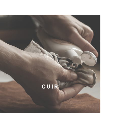
C U I R