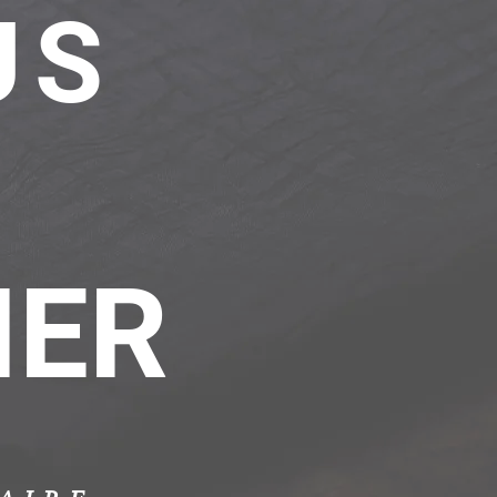
US
O
I
ER