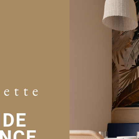
dette
 DE
NCE