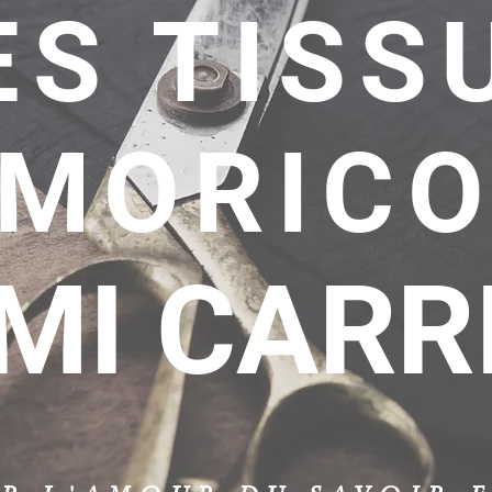
ES TISS
MORIC
MI CARR