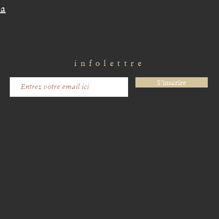
ca
infolettre
S'inscrire