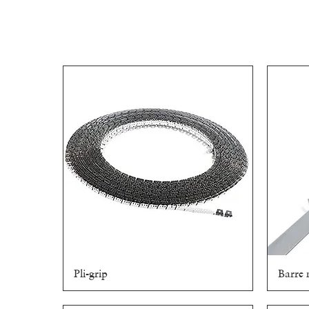
Pli-grip
Aperçu rapide
Barre 