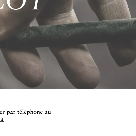
COT
er par téléphone au
ca