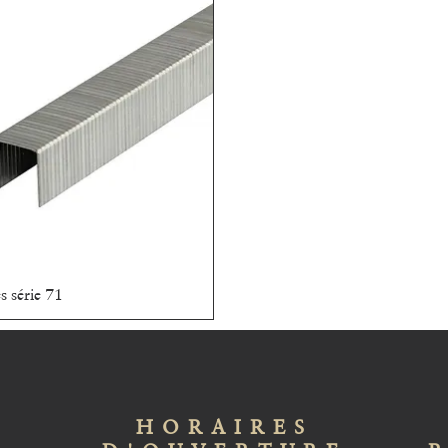
s série 71
Aperçu rapide
HORAIRES