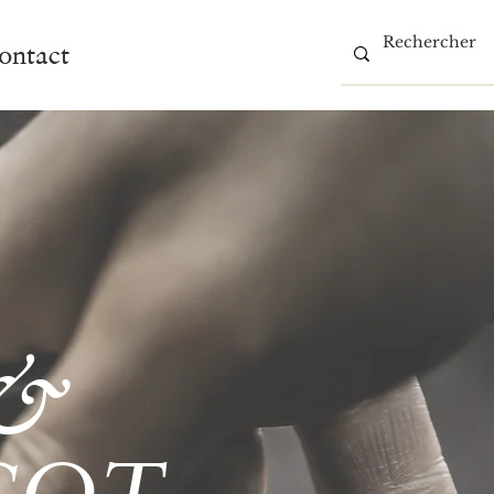
ontact
 &