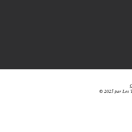
C
© 2025 par Les T