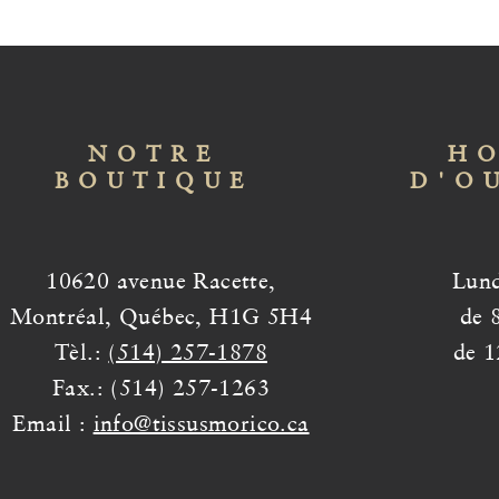
NOTRE
HO
BOUTIQUE
D'O
10620 avenue Racette,
Lund
Montréal, Québec, H1G 5H4
de 
Tèl.:
(514) 257-1878
de 1
Fax.: (514) 257-1263
Email :
info@tissusmorico.ca