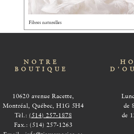
Fibres naturelles
Aperçu rapide
NOTRE
HO
BOUTIQUE
D'O
10620 avenue Racette,
Lund
Montréal, Québec, H1G 5H4
de 
Tèl.:
(514) 257-1878
de 1
Fax.: (514) 257-1263