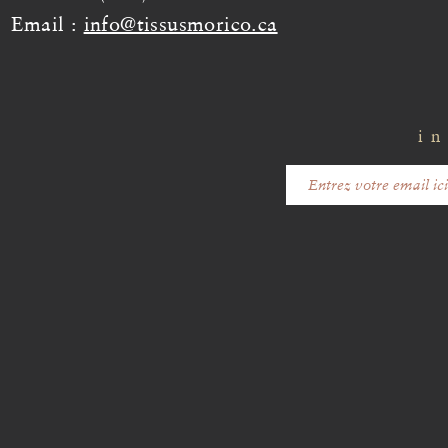
Email :
info@tissusmorico.ca
in