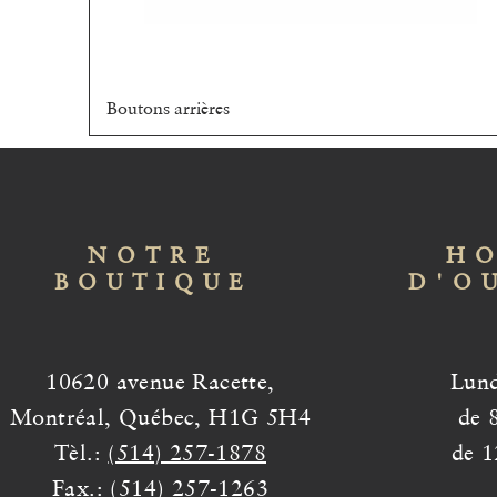
Boutons arrières
Aperçu rapide
NOTRE
HO
BOUTIQUE
D'O
10620 avenue Racette,
Lund
Montréal, Québec, H1G 5H4
de 
Tèl.:
(514) 257-1878
de 1
Fax.: (514) 257-1263