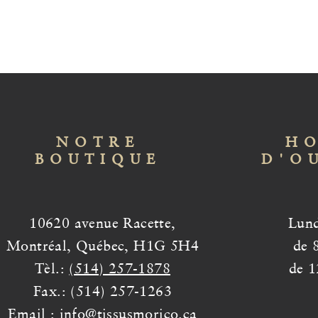
NOTRE
HO
BOUTIQUE
D'O
10620 avenue Racette,
Lund
Montréal, Québec, H1G 5H4
de 
Tèl.:
(514) 257-1878
de 1
Fax.: (514) 257-1263
Email :
info@tissusmorico.ca