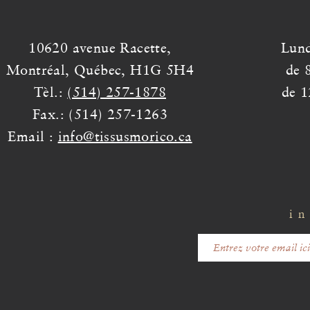
10620 avenue Racette,
Lund
Montréal, Québec, H1G 5H4
de 
Tèl.:
(514) 257-1878
de 1
Fax.: (514) 257-1263
Email :
info@tissusmorico.ca
in