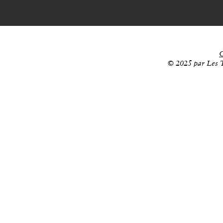
C
© 2025 par Les T