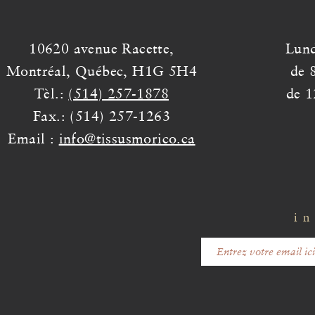
10620 avenue Racette,
Lund
Montréal, Québec, H1G 5H4
de 
Tèl.:
(514) 257-1878
de 1
Fax.: (514) 257-1263
Email :
info@tissusmorico.ca
in