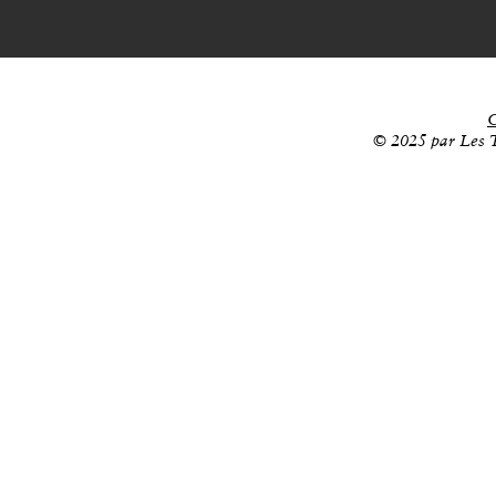
C
© 2025 par Les T