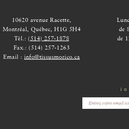
10620 avenue Racette,
Lund
Montréal, Québec, H1G 5H4
de 
Tèl.:
(514) 257-1878
de 1
Fax.: (514) 257-1263
Email :
info@tissusmorico.ca
in