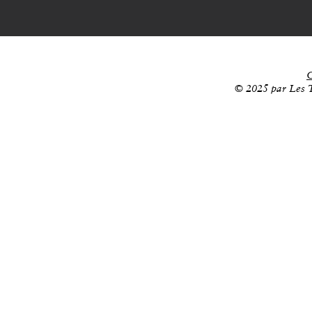
C
© 2025 par Les T