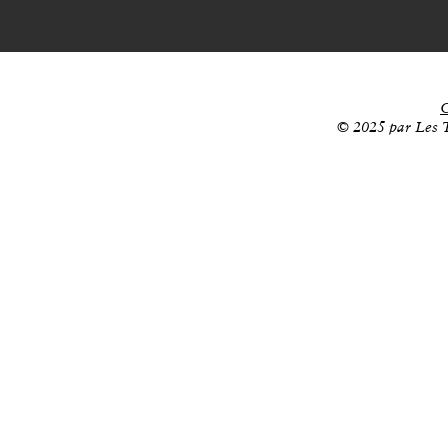
C
© 2025 par Les T