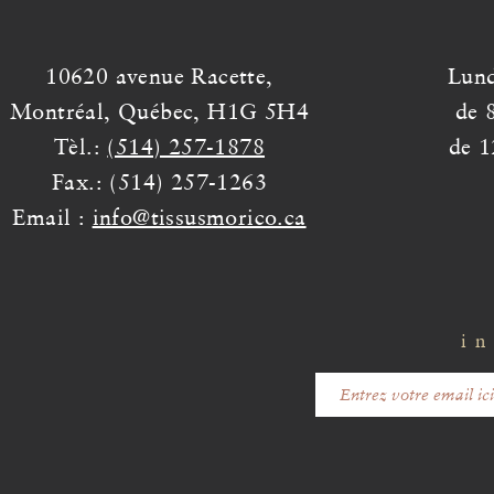
10620 avenue Racette,
Lund
Montréal, Québec, H1G 5H4
de 
Tèl.:
(514) 257-1878
de 1
Fax.: (514) 257-1263
Email :
info@tissusmorico.ca
in