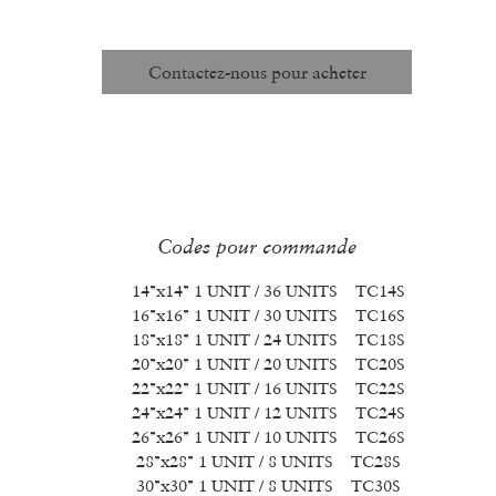
Unité de mesure :
Chaque
Structure de Prix :
VOIR CI-DESSOUS
Contactez-nous pour acheter
Codes pour commande
14’’x14’’ 1 UNIT / 36 UNITS TC14S
16’’x16’’ 1 UNIT / 30 UNITS TC16S
18’’x18’’ 1 UNIT / 24 UNITS TC18S
20’’x20’’ 1 UNIT / 20 UNITS TC20S
22’’x22’’ 1 UNIT / 16 UNITS TC22S
24’’x24’’ 1 UNIT / 12 UNITS TC24S
26’’x26’’ 1 UNIT / 10 UNITS TC26S
28’’x28’’ 1 UNIT / 8 UNITS TC28S
30’’x30’’ 1 UNIT / 8 UNITS TC30S