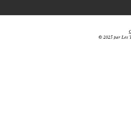
C
© 2025 par Les T