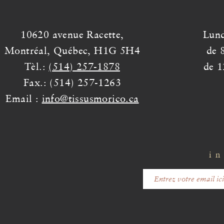
10620 avenue Racette,
Lund
Montréal, Québec, H1G 5H4
de 
Tèl.:
(514) 257-1878
de 1
Fax.: (514) 257-1263
Email :
info@tissusmorico.ca
in