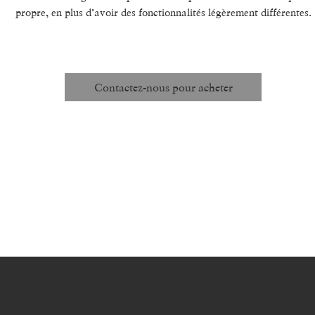
propre, en plus d’avoir des fonctionnalités légèrement différentes.
Unité de mesure:
CHAQUE
Structure de Prix:
1 UN. / 6 UN.
Code :
Contactez-nous pour acheter
#120 STAPLE REMOVER STRAIGHT
TO120
#120.5 STAPLE REMOVER ANGLED
TO120.5
#121 TACK & STAPLE REMOVER
TO121
#124 "BERRY" STAPLE REMOVER
TO124
#201 CLAW TOOL
TO201
#402.5 COMBINATION TOOL
TO402.5
#601 ANTIQUE NAIL PULLER
TO601