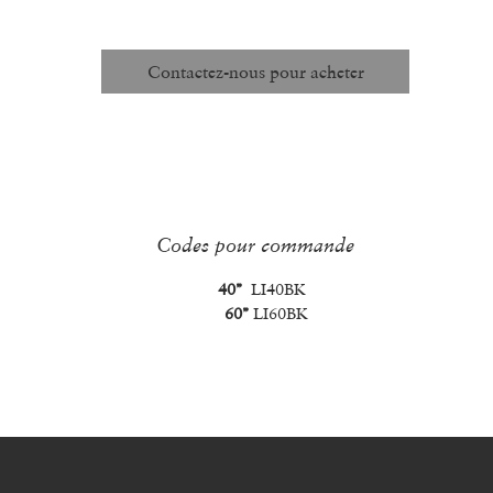
Structure de Prix :
25 MÈTRES / 50 MÈTRES / 100 MÈTRES
Contactez-nous pour acheter
Codes pour commande
40’’
LI40BK
60’’
LI60BK