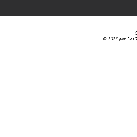
C
© 2025 par Les T