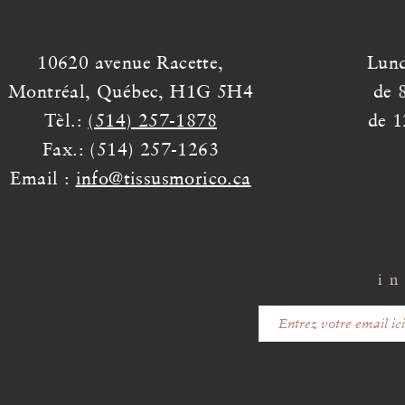
10620 avenue Racette,
Lund
Montréal, Québec, H1G 5H4
de 
Tèl.:
(514) 257-1878
de 1
Fax.: (514) 257-1263
Email :
info@tissusmorico.ca
in