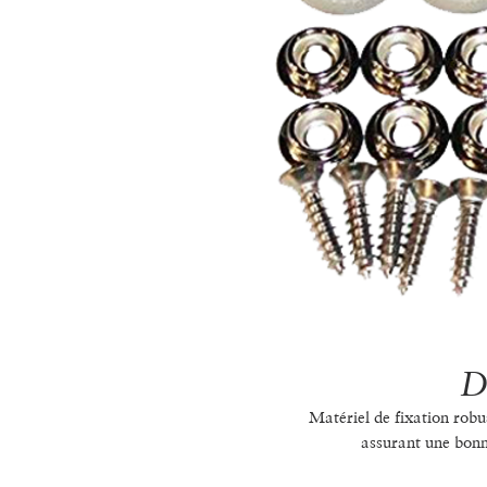
D
Matériel de fixation robu
assurant une bonne