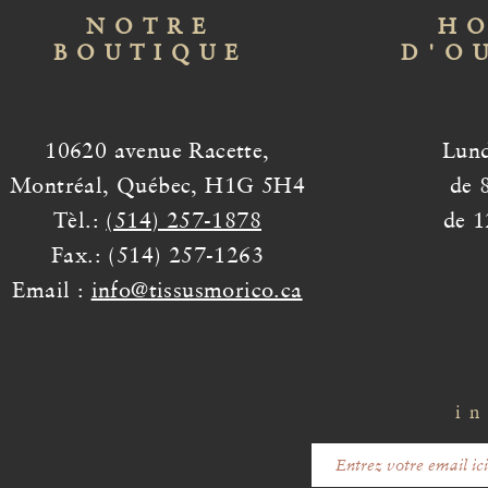
NOTRE
HO
BOUTIQUE
D'O
10620 avenue Racette,
Lund
Montréal, Québec, H1G 5H4
de 
Tèl.:
(514) 257-1878
de 1
Fax.: (514) 257-1263
Email :
info@tissusmorico.ca
in