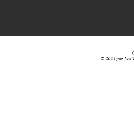
C
© 2025 par Les T