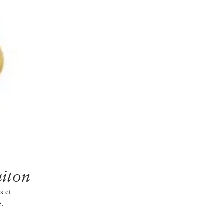
aiton
s et
e.