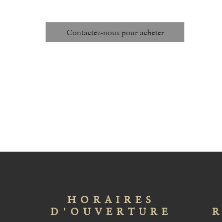
Unité de mesure :
PAQUET DE 100
Structure de Prix :
1 PAQUET / 10 PAQUETS
Code :
Contactez-nous pour acheter
#1 9/32’’
FAGW1
#2 3/8’’
FAGW2
#3 7/16’’
FAGW3
#4 1/2’’
FAGW4
HORAIRES
D'OUVERTURE