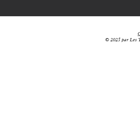
C
© 2025 par Les T