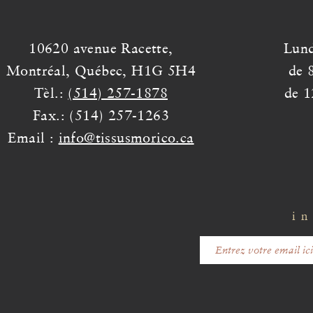
10620 avenue Racette,
Lund
Montréal, Québec, H1G 5H4
de 
Tèl.:
(514) 257-1878
de 1
Fax.: (514) 257-1263
Email :
info@tissusmorico.ca
in