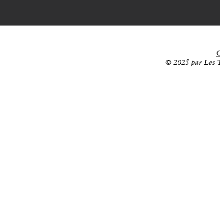
C
© 2025 par Les T