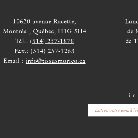
10620 avenue Racette,
Lund
Montréal, Québec, H1G 5H4
de 
Tèl.:
(514) 257-1878
de 1
Fax.: (514) 257-1263
Email :
info@tissusmorico.ca
in