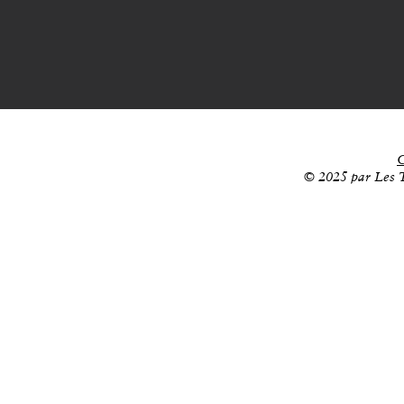
C
© 2025 par Les T