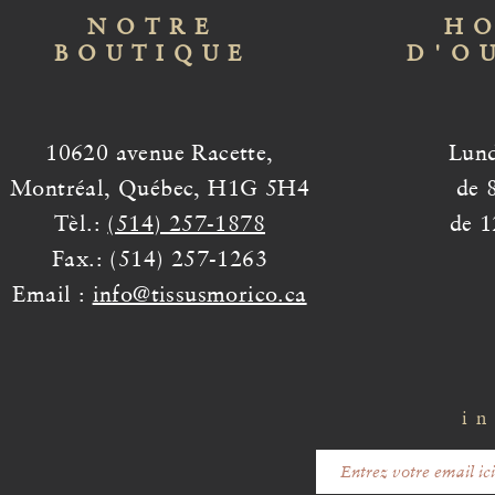
NOTRE
HO
BOUTIQUE
D'O
10620 avenue Racette,
Lund
Montréal, Québec, H1G 5H4
de 
Tèl.:
(514) 257-1878
de 1
Fax.: (514) 257-1263
Email :
info@tissusmorico.ca
in