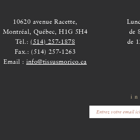
10620 avenue Racette,
Lund
Montréal, Québec, H1G 5H4
de 
Tèl.:
(514) 257-1878
de 1
Fax.: (514) 257-1263
Email :
info@tissusmorico.ca
in