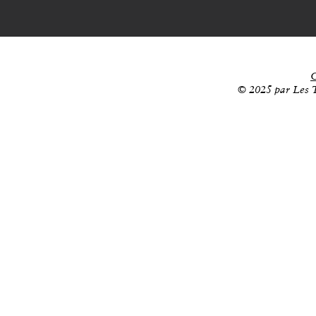
C
© 2025 par Les T