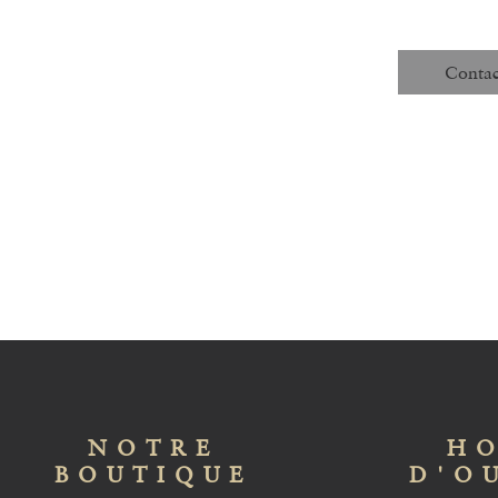
Unit
Structure de 
Code :
Contac
NOTRE
HO
BOUTIQUE
D'O