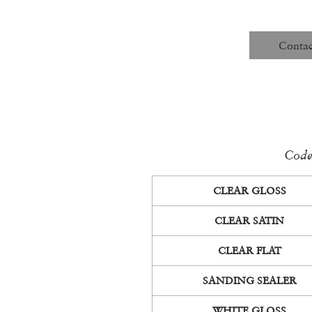
et
Unité
Contac
Struc
Code
CLEAR GLOSS
CLEAR SATIN
CLEAR FLAT
SANDING SEALER
WHITE GLOSS