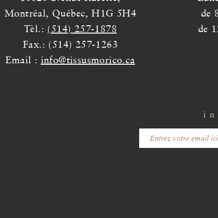
Montréal, Québec, H1G 5H4
de 
Tèl.:
(514) 257-1878
de 1
Fax.: (514) 257-1263
Email :
info@tissusmorico.ca
in