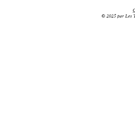
C
© 2025 par Les T