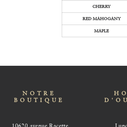
CHERRY
RED MAHOGANY
MAPLE
NOTRE
HO
BOUTIQUE
D'O
10620 avenue Racette,
Lund