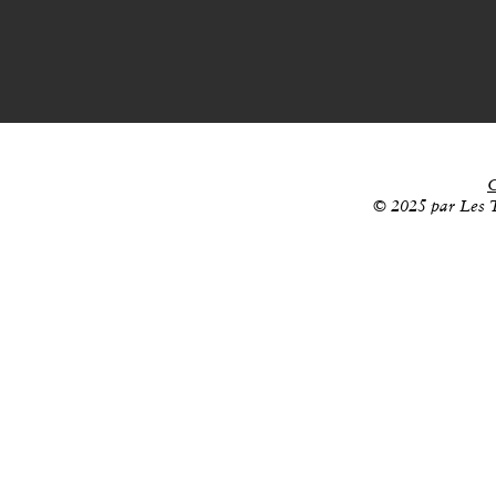
C
© 2025 par Les T