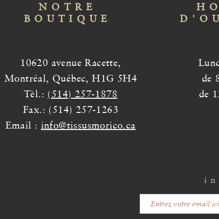
NOTRE
HO
BOUTIQUE
D'O
10620 avenue Racette,
Lund
Montréal, Québec, H1G 5H4
de 
Tèl.:
(514) 257-1878
de 1
Fax.: (514) 257-1263
Email :
info@tissusmorico.ca
in